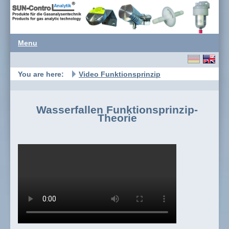
Menu
You are here:
Video Funktionsprinzip
Wasserfallen Funktionsprinzip-
Theorie